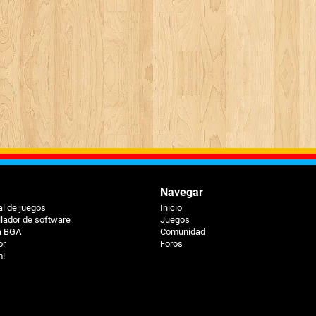
Navegar
al de juegos
Inicio
llador de software
Juegos
a BGA
Comunidad
or
Foros
m!