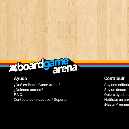
Ayuda
Contribuir
¿Qué es Board Game Arena?
Soy una editori
¿Quiénes somos?
Soy un desarro
F.A.Q.
Quiero ayudar 
Contacta con nosotros / Soporte
Notificar un err
¡Hazte Premiu