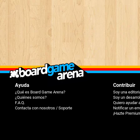
Ayuda
Contribuir
¿Qué es Board Game Arena?
Soy una editori
¿Quiénes somos?
Soy un desarro
F.A.Q.
Quiero ayudar 
Contacta con nosotros / Soporte
Notificar un err
¡Hazte Premiu