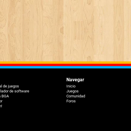
Navegar
al de juegos
Inicio
llador de software
Juegos
a BGA
Comunidad
or
Foros
m!